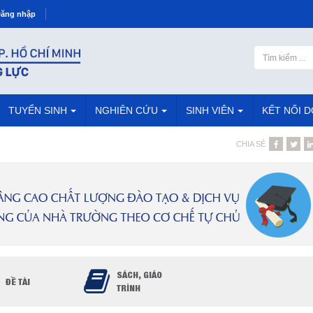
ăng nhập
TUYỂN SINH
NGHIÊN CỨU
SINH VIÊN
KẾT NỐI 
CHIA SẺ
SÁCH, GIÁO
ĐỀ TÀI
TRÌNH