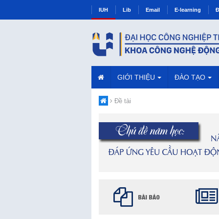
IUH
Lib
Email
E-learning
Đ
GIỚI THIỆU
ĐÀO TẠO
Đề tài
BÀI BÁO