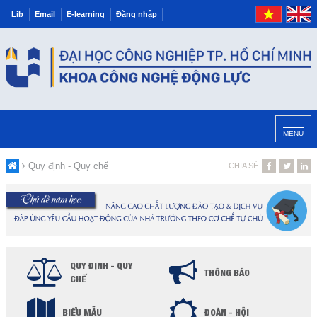
Lib
Email
E-learning
Đăng nhập
MENU
Quy định - Quy chế
CHIA SẺ
QUY ĐỊNH - QUY
THÔNG BÁO
CHẾ
BIỂU MẪU
ĐOÀN - HỘI