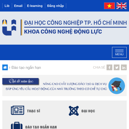
Lib
Email
E-learning
Đăng nhập
MENU
Đào tạo ngắn hạn
CHIA SẺ
THẠC SĨ
ĐẠI HỌC
ĐÀO TẠO NGẮN HẠN