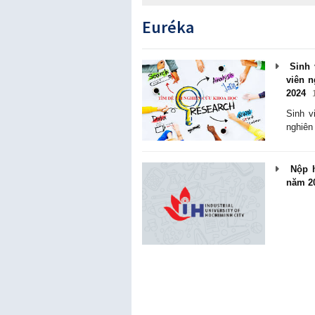
Euréka
Sinh 
viên 
2024
Sinh v
nghiê
Nộp h
năm 2