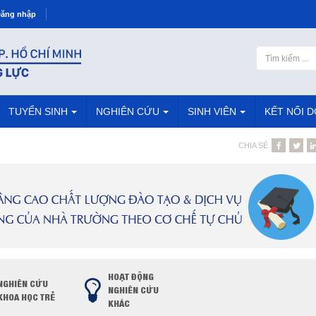
ăng nhập
TUYỂN SINH
NGHIÊN CỨU
SINH VIÊN
KẾT NỐI 
CHIA SẺ
HOẠT ĐỘNG
NGHIÊN CỨU
NGHIÊN CỨU
KHOA HỌC TRẺ
KHÁC