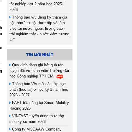
tốt nghiệp đợt 2 năm học 2025-
2026
Thông báo v/v đăng ký tham gia
hội thảo "cơ hội thực tập và làm
nh
việc tại nước ngoài: lương cao -
m
trải nghiệm thật - bước đệm tương
lai"
ên
TIN MỚI NHẤT
Quy định đánh giá kết quả rèn
luyện đối với sinh viên Trường Đại
g
học Công nghiệp TP.HCM.
Thông báo V/v mở các lớp học
phần (học lại) ở học kỳ 1 năm học
2026 - 2027
FAET tỏa sáng tại Smart Mobility
Racing 2026
VINFAST tuyển dụng thực tập
sinh kỹ sư năm 2026
Công ty MCGAAW Company