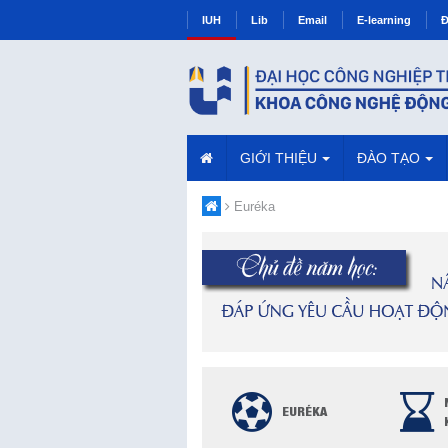
IUH
Lib
Email
E-learning
Đ
GIỚI THIỆU
ĐÀO TẠO
Euréka
EURÉKA