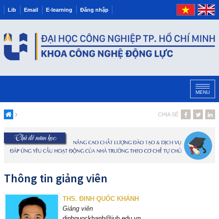
Lib
Email
E-learning
Đăng nhập
MENU
CHIA SẺ
Thông tin giảng viên
THS. ĐINH QUỐC KHÁNH
Giảng viên
dinhquockhanh@iuh.edu.vn