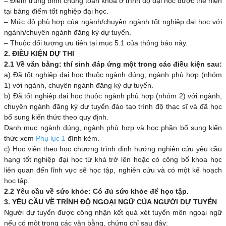
– Điểm trung bình chung toàn khóa ở trình độ đại học được thể hiện
tại bảng điểm tốt nghiệp đại học.
– Mức độ phù hợp của ngành/chuyên ngành tốt nghiệp đại học với
ngành/chuyên ngành đăng ký dự tuyển.
– Thuộc đối tượng ưu tiên tại mục 5.1 của thông báo này.
2. ĐIỀU KIỆN DỰ THI
2.1 Về văn bằng: thí sinh đáp ứng một trong các điều kiện sau:
a) Đã tốt nghiệp đại học thuộc ngành đúng, ngành phù hợp (nhóm
1) với ngành, chuyên ngành đăng ký dự tuyển.
b) Đã tốt nghiệp đại học thuộc ngành phù hợp (nhóm 2) với ngành,
chuyên ngành đăng ký dự tuyển đào tạo trình độ thạc sĩ và đã học
bổ sung kiến thức theo quy định.
Danh mục ngành đúng, ngành phù hợp và học phần bổ sung kiến
thức xem
Phụ lục 1
đính kèm.
c) Học viên theo học chương trình định hướng nghiên cứu yêu cầu
hạng tốt nghiệp đại học từ khá trở lên hoặc có công bố khoa học
liên quan đến lĩnh vực sẽ học tập, nghiên cứu và có một kế hoạch
học tập.
2.2 Yêu cầu về sức khỏe: Có đủ sức khỏe để học tập.
3. YÊU CẦU VỀ TRÌNH ĐỘ NGOẠI NGỮ CỦA NGƯỜI DỰ TUYỂN
Người dự tuyển được công nhận kết quả xét tuyển môn ngoại ngữ
nếu có một trong các văn bằng, chứng chỉ sau đây: