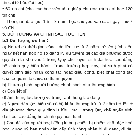
tín chỉ từ bậc đại học).
• 60 tín chỉ (cho các học viên tốt nghiệp chương trình đại học 120
tín chỉ).
– Thời gian đào tạo: 1,5 – 2 năm, học chủ yếu vào các ngày Thứ 7
và CN.
5. ĐỐI TƯỢNG VÀ CHÍNH SÁCH ƯU TIÊN
5.1 Đối tượng ưu tiên:
a) Người có thời gian công tác liên tục từ 2 năm trở lên (tính đến
ngày hết hạn nộp hồ sơ đăng ký dự tuyển) tại các địa phương được
quy định là Khu vực 1 trong Quy chế tuyển sinh đại học, cao đẳng
hệ chính quy hiện hành. Trong trường hợp này, thí sinh phải có
quyết định tiếp nhận công tác hoặc điều động, biệt phái công tác
của cơ quan, tổ chức có thẩm quyền.
b) Thương binh, người hưởng chính sách như thương binh.
c) Con liệt sĩ.
d) Anh hùng lực lượng vũ trang, anh hùng lao động.
e) Người dân tộc thiểu số có hộ khẩu thường trú từ 2 năm trở lên ở
địa phương được quy định là Khu vực 1 trong Quy chế tuyển sinh
đại học, cao đẳng hệ chính quy hiện hành.
f) Con đẻ của người hoạt động kháng chiến bị nhiễm chất độc hoá
học, được uỷ ban nhân dân cấp tỉnh công nhận bị dị dạng, dị tật,