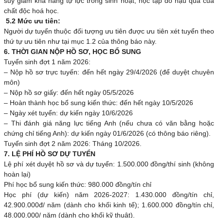
suy giảm khả năng tự lực trong sinh hoạt, học tập do hậu quả của
chất độc hoá học.
5.2 Mức ưu tiên:
Người dự tuyển thuộc đối tượng ưu tiên được ưu tiên xét tuyển theo
thứ tự ưu tiên như tại mục 1.2 của thông báo này.
6. THỜI GIAN NỘP HỒ SƠ, HỌC BỔ SUNG
Tuyển sinh đợt 1 năm 2026:
– Nộp hồ sơ trực tuyến: đến hết ngày 29/4/2026 (để duyệt chuyên
môn)
– Nộp hồ sơ giấy: đến hết ngày 05/5/2026
– Hoàn thành học bổ sung kiến thức: đến hết ngày 10/5/2026
– Ngày xét tuyển: dự kiến ngày 10/6/2026
– Thi đánh giá năng lực tiếng Anh (nếu chưa có văn bằng hoặc
chứng chỉ tiếng Anh): dự kiến ngày 01/6/2026 (có thông báo riêng).
Tuyển sinh đợt 2 năm 2026: Tháng 10/2026.
7. LỆ PHÍ HỒ SƠ DỰ TUYỂN
Lệ phí xét duyệt hồ sơ và dự tuyển: 1.500.000 đồng/thí sinh (không
hoàn lại)
Phí học bổ sung kiến thức: 980.000 đồng/tín chỉ
Học phí (dự kiến) năm 2026-2027: 1.430.000 đồng/tín chỉ,
42.900.000đ/ năm (dành cho khối kinh tế); 1.600.000 đồng/tín chỉ,
48.000.000/ năm (dành cho khối kỹ thuật).