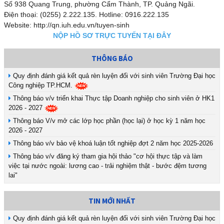
Số 938 Quang Trung, phường Cẩm Thành, TP. Quảng Ngãi.
Điện thoại: (0255) 2.222.135. Hotline: 0916.222.135
Website: http://qn.iuh.edu.vn/tuyen-sinh
NỘP HỒ SƠ TRỰC TUYẾN TẠI ĐÂY
THÔNG BÁO
Quy định đánh giá kết quả rèn luyện đối với sinh viên Trường Đại học
Công nghiệp TP.HCM.
Thông báo v/v triển khai Thực tập Doanh nghiệp cho sinh viên ở HK1
2026 - 2027
Thông báo V/v mở các lớp học phần (học lại) ở học kỳ 1 năm học
2026 - 2027
Thông báo v/v bảo vệ khoá luận tốt nghiệp đợt 2 năm học 2025-2026
Thông báo v/v đăng ký tham gia hội thảo "cơ hội thực tập và làm
việc tại nước ngoài: lương cao - trải nghiệm thật - bước đệm tương
lai"
TIN MỚI NHẤT
Quy định đánh giá kết quả rèn luyện đối với sinh viên Trường Đại học