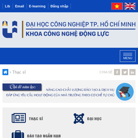
Lib
Email
E-learning
Đăng nhập
MENU
Thạc sĩ
CHIA SẺ
THẠC SĨ
ĐẠI HỌC
ĐÀO TẠO NGẮN HẠN