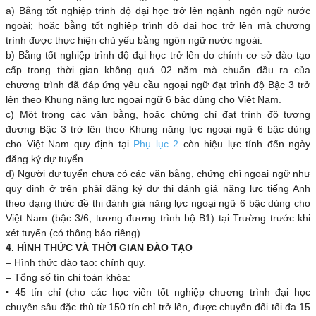
a) Bằng tốt nghiệp trình độ đại học trở lên ngành ngôn ngữ nước
ngoài; hoặc bằng tốt nghiệp trình độ đại học trở lên mà chương
trình được thực hiện chủ yếu bằng ngôn ngữ nước ngoài.
b) Bằng tốt nghiệp trình độ đại học trở lên do chính cơ sở đào tạo
cấp trong thời gian không quá 02 năm mà chuẩn đầu ra của
chương trình đã đáp ứng yêu cầu ngoại ngữ đạt trình độ Bậc 3 trở
lên theo Khung năng lực ngoại ngữ 6 bậc dùng cho Việt Nam.
c) Một trong các văn bằng, hoặc chứng chỉ đạt trình độ tương
đương Bậc 3 trở lên theo Khung năng lực ngoại ngữ 6 bậc dùng
cho Việt Nam quy định tại
Phụ lục 2
còn hiệu lực tính đến ngày
đăng ký dự tuyển.
d) Người dự tuyển chưa có các văn bằng, chứng chỉ ngoại ngữ như
quy định ở trên phải đăng ký dự thi đánh giá năng lực tiếng Anh
theo dạng thức đề thi đánh giá năng lực ngoại ngữ 6 bậc dùng cho
Việt Nam (bậc 3/6, tương đương trình bộ B1) tại Trường trước khi
xét tuyển (có thông báo riêng).
4. HÌNH THỨC VÀ THỜI GIAN ĐÀO TẠO
– Hình thức đào tạo: chính quy.
– Tổng số tín chỉ toàn khóa:
• 45 tín chỉ (cho các học viên tốt nghiệp chương trình đại học
chuyên sâu đặc thù từ 150 tín chỉ trở lên, được chuyển đổi tối đa 15