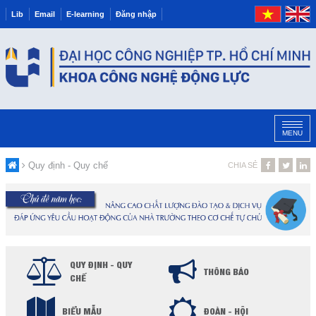
Lib
Email
E-learning
Đăng nhập
MENU
Quy định - Quy chế
CHIA SẺ
QUY ĐỊNH - QUY
THÔNG BÁO
CHẾ
BIỂU MẪU
ĐOÀN - HỘI