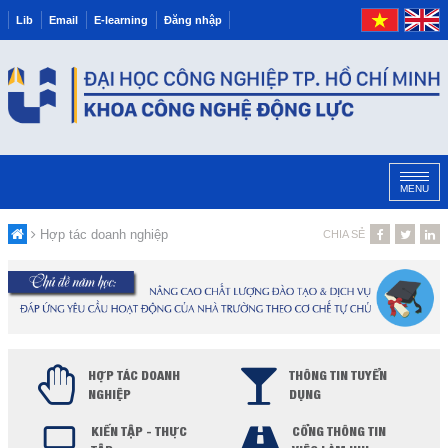
Lib
Email
E-learning
Đăng nhập
MENU
Hợp tác doanh nghiệp
CHIA SẺ
HỢP TÁC DOANH
THÔNG TIN TUYỂN
NGHIỆP
DỤNG
KIẾN TẬP - THỰC
CỔNG THÔNG TIN