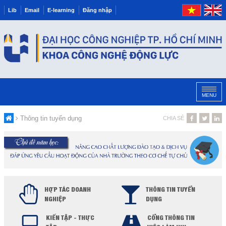
Lib
Email
E-learning
Đăng nhập
MENU
Thông tin tuyển dụng
CHIA SẺ
HỢP TÁC DOANH
THÔNG TIN TUYỂN
NGHIỆP
DỤNG
KIẾN TẬP - THỰC
CỔNG THÔNG TIN