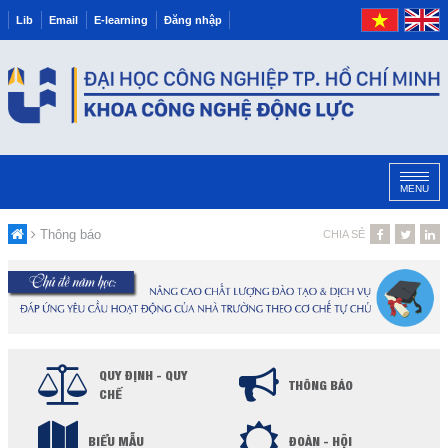
Lib
Email
E-learning
Đăng nhập
MENU
Thông báo
CHIA SẺ
QUY ĐỊNH - QUY
THÔNG BÁO
CHẾ
BIỂU MẪU
ĐOÀN - HỘI