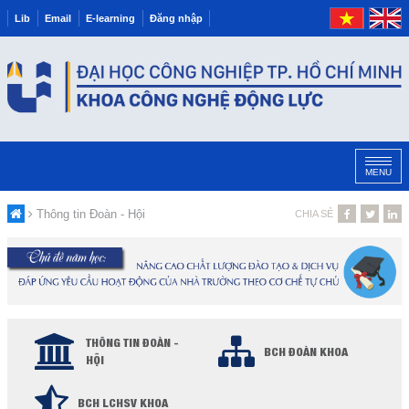
Lib
Email
E-learning
Đăng nhập
MENU
Thông tin Đoàn - Hội
CHIA SẺ
THÔNG TIN ĐOÀN -
BCH ĐOÀN KHOA
HỘI
BCH LCHSV KHOA