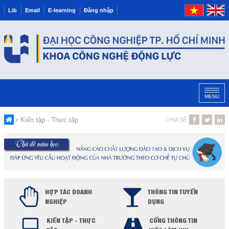
Lib
Email
E-learning
Đăng nhập
MENU
Kiến tập - Thực tập
CHIA SẺ
HỢP TÁC DOANH
THÔNG TIN TUYỂN
NGHIỆP
DỤNG
KIẾN TẬP - THỰC
CỔNG THÔNG TIN