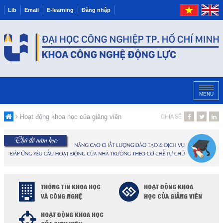
Lib
Email
E-learning
Đăng nhập
MENU
Hoạt động khoa học của giảng viên
CHIA SẺ
THÔNG TIN KHOA HỌC
HOẠT ĐỘNG KHOA
VÀ CÔNG NGHỆ
HỌC CỦA GIẢNG VIÊN
HOẠT ĐỘNG KHOA HỌC