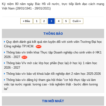
Kỷ niệm 80 năm ngày Bác Hồ về nước, trực tiếp lãnh đạo cách mạng
Việt Nam (28/01/1941 - 28/01/2021)
« Đầu
1
2
3
4
5
Cuối »
THÔNG BÁO
Quy định đánh giá kết quả rèn luyện đối với sinh viên Trường Đại học
Công nghiệp TP.HCM.
Thông báo v/v triển khai Thực tập Doanh nghiệp cho sinh viên ở HK1
2026 - 2027
Thông báo V/v mở các lớp học phần (học lại) ở học kỳ 1 năm học
2026 - 2027
Thông báo v/v bảo vệ khoá luận tốt nghiệp đợt 2 năm học 2025-2026
Thông báo v/v đăng ký tham gia hội thảo "cơ hội thực tập và làm
việc tại nước ngoài: lương cao - trải nghiệm thật - bước đệm tương
lai"
TIN MỚI NHẤT