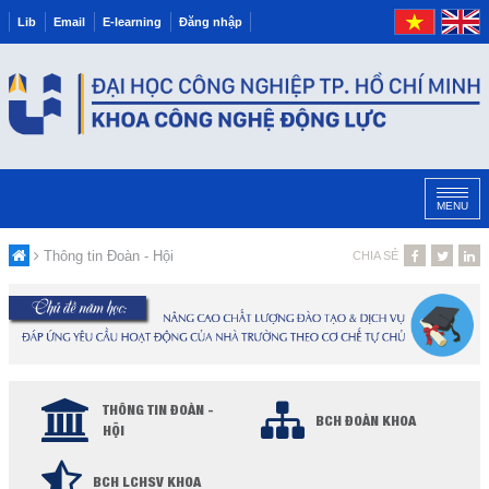
Lib
Email
E-learning
Đăng nhập
MENU
Thông tin Đoàn - Hội
CHIA SẺ
THÔNG TIN ĐOÀN -
BCH ĐOÀN KHOA
HỘI
BCH LCHSV KHOA