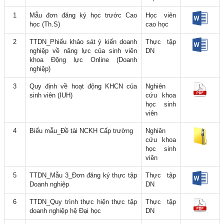
1
Mẫu đơn đăng ký học trước Cao
Học viên
học (Th.S)
cao học
2
TTDN_Phiếu khảo sát ý kiến doanh
Thực tập
nghiệp về năng lực của sinh viên
DN
khoa Động lực Online (Doanh
nghiệp)
3
Quy định về hoạt động KHCN của
Nghiên
sinh viên (IUH)
cứu khoa
học sinh
viên
4
Biểu mẫu_Đề tài NCKH Cấp trường
Nghiên
cứu khoa
học sinh
viên
5
TTDN_Mẫu 3_Đơn đăng ký thực tập
Thực tập
Doanh nghiệp
DN
6
TTDN_Quy trình thực hiện thực tập
Thực tập
doanh nghiệp hệ Đại học
DN