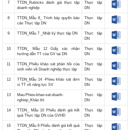
7
TTDN_Rubricks đánh giá thực tập
Thực tập
doanh nghiệp
DN
8
TTDN_Mẫu 8_ Trình bày quyển báo
Thực tập
cáo Thực tập DN
DN
9
TTDN_Mẫu 7 _Nhật ký thực tập DN
Thực tập
DN
10
TTDN_ Mẫu 12 Giấy xác nhận
Thực tập
hướng dẫn TT của GV tại DN
DN
11
TTDN_Phiếu khảo sát phản hồi của
Thực tập
sinh viên về Doanh nghiệp thực tập
DN
12
TTDN_Mẫu 14 -Phieu khảo sát đơn
Thực tập
vị TT về năng lực SV
DN
13
Mau-Phieu-khao-sat-doanh-
Thực tập
nghiep_Khảo thí
DN
14
TTDN_ Mẫu 10 Phiếu đánh giá kết
Thực tập
quả Thực tập DN của GVHD
DN
15
TTDN_Mẫu 9 Phiếu đánh giá kết quả
Thực tập