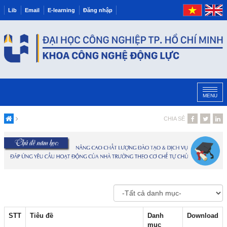
Lib
Email
E-learning
Đăng nhập
MENU
CHIA SẺ
STT
Tiêu đề
Danh
Download
mục